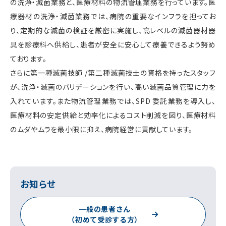
の洗浄・滅菌業務と、医療材料の物流管理業務を行っています。医
療器材の洗浄・滅菌業務では、病院の重要なインフラを担ってお
り、定期的な滅菌の検証を厳密に実施し、高レベルの滅菌器材器
具を診療科へ供給し、患者が安全に安心して療養できるよう努め
ております。
さらに第一種滅菌技師 /第二種滅菌技士の資格を持ったスタッフ
が、洗浄・滅菌のバリデーションを行い、高い滅菌品質管理に力を
入れています。また物流管理業務では、SPD 委託業務を導入し、
医療材料の安定供給と効率化によるコスト削減を図り、医療材料
のムダやムラを最小限に抑え、病院経営に貢献しています。
お知らせ
一般の患者さん
（初めて受診する方）