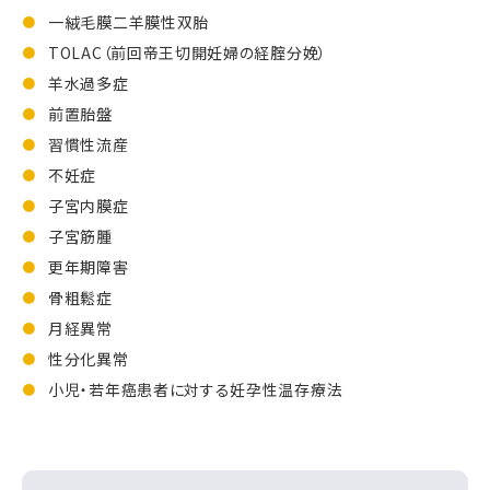
一絨毛膜二羊膜性双胎
TOLAC（前回帝王切開妊婦の経腟分娩）
羊水過多症
前置胎盤
習慣性流産
不妊症
子宮内膜症
子宮筋腫
更年期障害
骨粗鬆症
月経異常
性分化異常
小児・若年癌患者に対する妊孕性温存療法