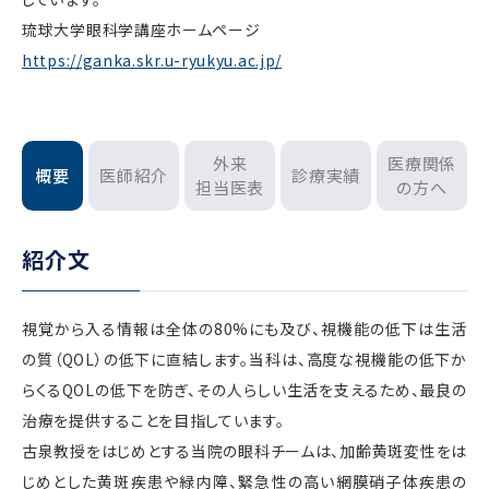
琉球大学眼科学講座ホームページ
https://ganka.skr.u-ryukyu.ac.jp/
外来
医療関係
概要
医師紹介
診療実績
担当医表
の方へ
紹介文
視覚から入る情報は全体の80%にも及び、視機能の低下は生活
の質（QOL）の低下に直結します。当科は、高度な視機能の低下か
らくるQOLの低下を防ぎ、その人らしい生活を支えるため、最良の
治療を提供することを目指しています。
古泉教授をはじめとする当院の眼科チームは、加齢黄斑変性をは
じめとした黄斑疾患や緑内障、緊急性の高い網膜硝子体疾患の