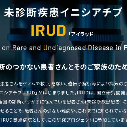
未診断疾患イニシアチブ
IRUD
「アイラッド」
e on
R
are and
U
ndiagnosed
D
isease in 
断のつかない患者さんと
そのご家族のた
患者さんをゲノムで救う」を願い、遺伝子解析等により病気の
ニシアチブ IRUD」がはじまりました。IRUDは、国立研究開
日本全国の診断がつかずに悩んでいる患者さん(未診断疾患患者)
せることで、患者さんの少ない難病や、これまでに知られてい
はIRUD拠点病院として、この研究プロジェクトに参加していま