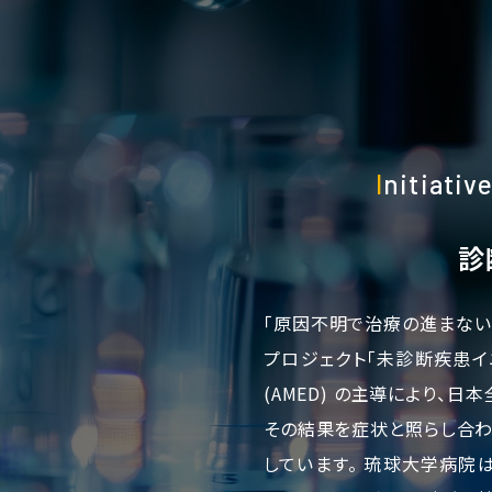
I
nitiativ
診
「原因不明で治療の進まない
プロジェクト「未診断疾患イ
(AMED) の主導により、
その結果を症状と照らし合わ
しています。 琉球大学病院