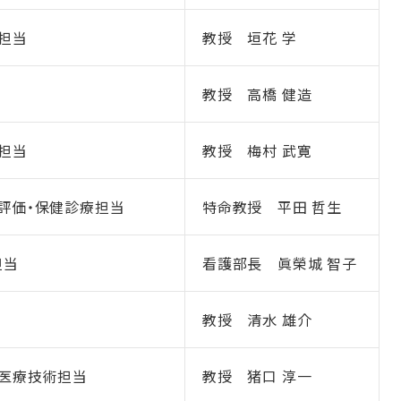
担当
教授 垣花 学
教授 高橋 健造
担当
教授 梅村 武寛
評価・保健診療担当
特命教授 平田 哲生
担当
看護部長 眞榮城 智子
教授 清水 雄介
度医療技術担当
教授 猪口 淳一